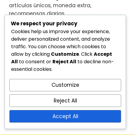
artículos únicos, moneda extra,
recompensas diarias
We respect your privacy
Premios del Evento de Sims Mobile: Artículos
Cookies help us improve your experience,
especiales, Moneda adicional, Ofertas por
deliver personalized content, and analyze
tiempo limitado
traffic. You can choose which cookies to
allow by clicking
Customize
. Click
Accept
Recompensas del evento: Artículos
All
to consent or
Reject All
to decline non-
coleccionables, Moneda extra, Ofertas
essential cookies.
exclusivas
Customize
Archivo
Reject All
March 2026
Accept All
February 2026