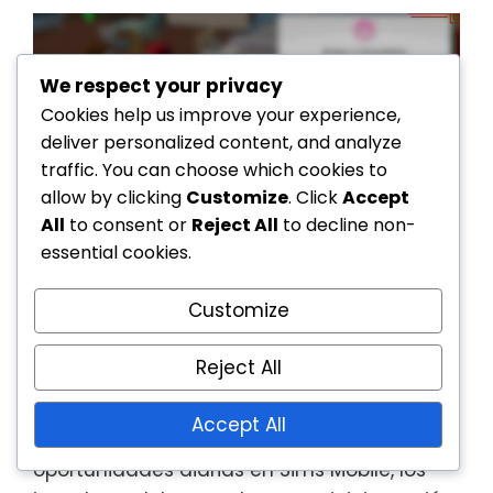
We respect your privacy
Cookies help us improve your experience,
deliver personalized content, and analyze
traffic. You can choose which cookies to
allow by clicking
Customize
. Click
Accept
All
to consent or
Reject All
to decline non-
essential cookies.
¿Cómo maximizar los
Customize
beneficios de las
oportunidades diarias?
Reject All
Accept All
Para maximizar los beneficios de las
oportunidades diarias en Sims Mobile, los