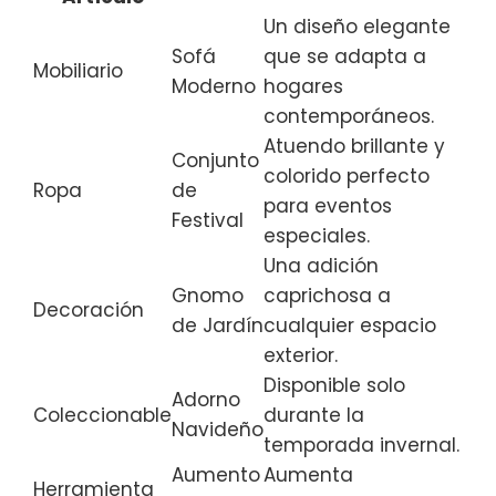
Un diseño elegante
Sofá
que se adapta a
Mobiliario
Moderno
hogares
contemporáneos.
Atuendo brillante y
Conjunto
colorido perfecto
Ropa
de
para eventos
Festival
especiales.
Una adición
Gnomo
caprichosa a
Decoración
de Jardín
cualquier espacio
exterior.
Disponible solo
Adorno
Coleccionable
durante la
Navideño
temporada invernal.
Aumento
Aumenta
Herramienta