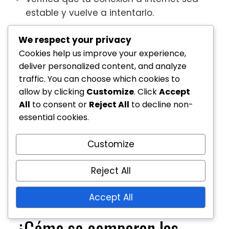
estable y vuelve a intentarlo.
Si los problemas persisten, considera
We respect your privacy
comunicarte con el equipo de soporte del
Cookies help us improve your experience,
juego para obtener asistencia. Ellos pueden
deliver personalized content, and analyze
proporcionar orientación específica basada
traffic. You can choose which cookies to
en tu cuenta y situación de juego.
allow by clicking
Customize
. Click
Accept
All
to consent or
Reject All
to decline non-
essential cookies.
Customize
Reject All
Accept All
¿Cómo se comparan las